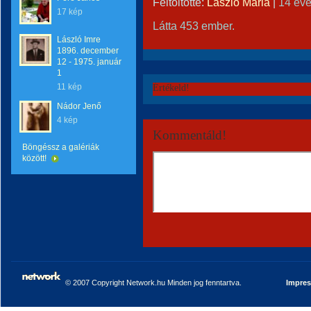
Feltöltötte:
László Mária
|
14 év
17 kép
Látta 453 ember.
László Imre
1896. december
12 - 1975. január
1
11 kép
Értékeld!
Nádor Jenő
4 kép
Kommentáld!
Böngéssz a galériák
között!
© 2007 Copyright Network.hu Minden jog fenntartva.
Impre