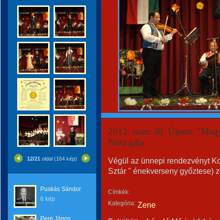
2012. márc 30. Újpest. "Magya
Nóta gála
12/21
oldal (164 kép)
Végül az ünnepi rendezvényt Kol
Sztár " énekverseny győztese) zá
Puskás Sándor
Címkék:
6 kép
Kategória:
Zene
Pere János