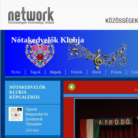
Nótakedvelők Klubja
Nyitó
Tagok
Képek
Videók
Hírek
Fórum
Lin
NÓTAKEDVELŐK
Di
KLUBJA
KÉPGALÉRIÁI
Újpesti
Magyardal és
Zenebarát
Társaskör
164 kép