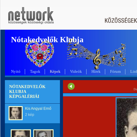
Nótakedvelők Klubja
Nyitó
Tagok
Képek
Videók
Hírek
Fórum
Lin
NÓTAKEDVELŐK
Di
KLUBJA
KÉPGALÉRIÁI
Kis Angyal Ernő
2 kép