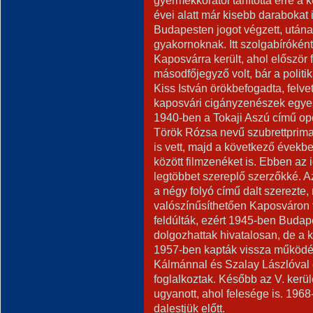
gyermekkorától tanította erre a k
évei alatt már kisebb darabokat 
Budapesten jogot végzett, után
gyakornoknak. Itt szolgabírókén
Kaposvárra került, ahol először
másodfőjegyző volt, bár a polit
Kiss István örökbefogadta, felve
kaposvári cigányzenészek egyes
1940-ben a Tokaji Aszú című o
Török Rózsa nevű szubrettprima
is vett, majd a következő évekb
között filmzenéket is. Ebben az
legtöbbet szereplő szerzőkké. A
a négy folyó című dalt szerezte,
valószínűsíthetően Kaposváron t
feldúlták, ezért 1945-ben Budape
dolgozhattak hivatalosan, de a 
1957-ben kapták vissza működé
Kálmánnal és Szalay Lászlóval e
foglalkoztak. Később az V. kerü
ugyanott, ahol felesége is. 196
dalestjük előtt.