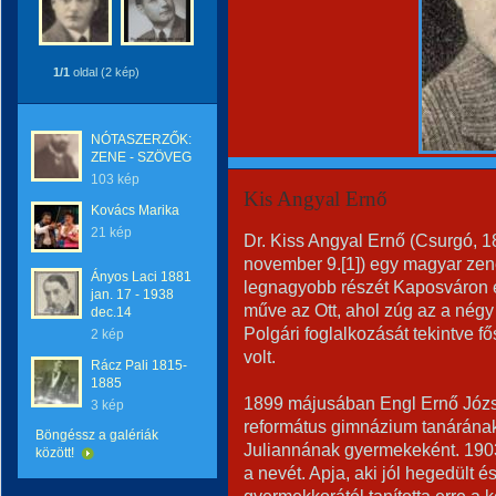
1/1
oldal (2 kép)
NÓTASZERZŐK:
ZENE - SZÖVEG
103 kép
Kis Angyal Ernő
Kovács Marika
21 kép
Dr. Kiss Angyal Ernő (Csurgó, 1
november 9.[1]) egy magyar zene-
Ányos Laci 1881
legnagyobb részét Kaposváron é
jan. 17 - 1938
műve az Ott, ahol zúg az a négy f
dec.14
Polgári foglalkozását tekintve 
2 kép
volt.
Rácz Pali 1815-
1885
1899 májusában Engl Ernő Józse
3 kép
református gimnázium tanárának
Böngéssz a galériák
Juliannának gyermekeként. 1903
között!
a nevét. Apja, aki jól hegedült és