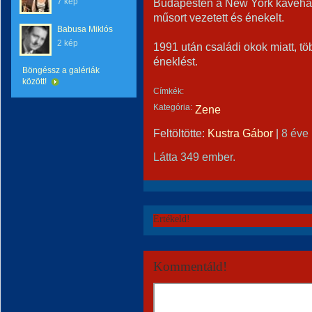
7 kép
Budapesten a New York kávéház
műsort vezetett és énekelt.
Babusa Miklós
2 kép
1991 után családi okok miatt, t
éneklést.
Böngéssz a galériák
között!
Címkék:
Kategória:
Zene
Feltöltötte:
Kustra Gábor
|
8 éve
Látta 349 ember.
Értékeld!
Kommentáld!