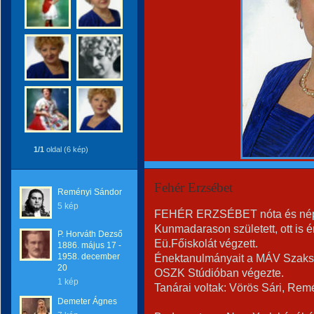
1/1
oldal (6 kép)
Fehér Erzsébet
Reményi Sándor
5 kép
FEHÉR ERZSÉBET nóta és nép
Kunmadarason született, ott is 
P. Horváth Dezső
Eü.Főiskolát végzett.
1886. május 17 -
1958. december
Énektanulmányait a MÁV Szaksz
20
OSZK Stúdióban végezte.
1 kép
Tanárai voltak: Vörös Sári, Rem
Demeter Ágnes