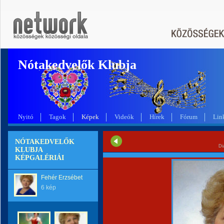
Nótakedvelők Klubja
Nyitó
Tagok
Képek
Videók
Hírek
Fórum
Lin
NÓTAKEDVELŐK
Di
KLUBJA
KÉPGALÉRIÁI
Fehér Erzsébet
6 kép