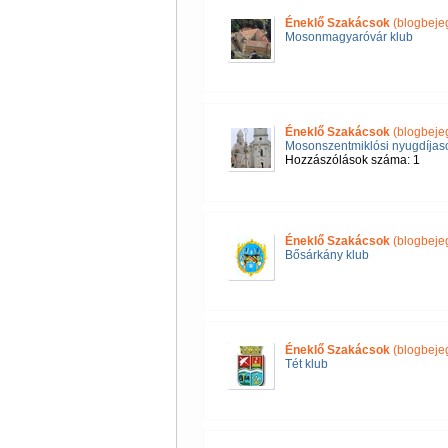
Éneklő Szakácsok
(blogbeje
Mosonmagyaróvár klub
Éneklő Szakácsok
(blogbeje
Mosonszentmiklósi nyugdíjas
Hozzászólások száma: 1
Éneklő Szakácsok
(blogbeje
Bősárkány klub
Éneklő Szakácsok
(blogbeje
Tét klub