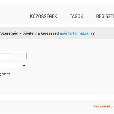
 Szeretnéd kibővíteni a keresésed
más tartalmakra is
?
égekben
Név szerint