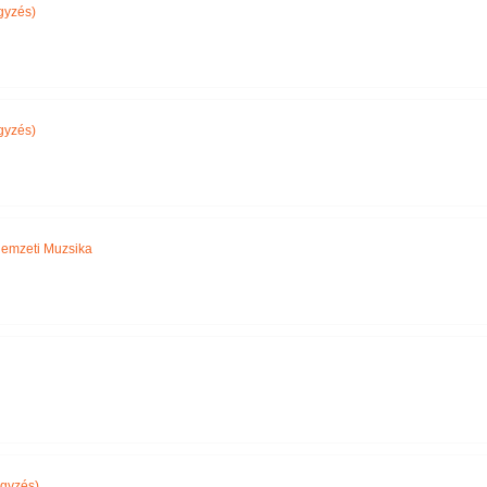
gyzés)
gyzés)
emzeti Muzsika
gyzés)