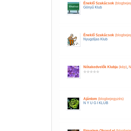
Éneklő Szakácsok
(blogbeje
Gönyű Klub
Éneklő Szakácsok
(blogbeje
Nyugdíjas Klub
Nótakedvelők Klubja
(kép)
,
N
Ajánlom
(blogbejegyzés)
N Y U G I KLUB
Figyelem Olvasd el
(blogbeje