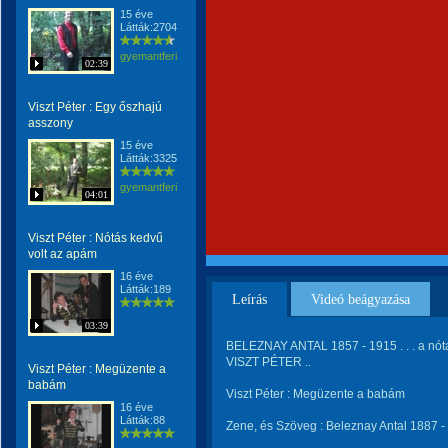
15 éve
Látták:2704
gyemantferi
02:39
Viszt Péter : Egy őszhajú
asszony
15 éve
Látták:3325
gyemantferi
04:01
Viszt Péter : Nótás kedvű
volt az apám
16 éve
Látták:189
Leírás
Videó beágyazása
03:39
BELEZNAY ANTAL 1857 - 1915 . . . a nóta
VISZT PÉTER ..
Viszt Péter : Megüzente a
babám
Viszt Péter : Megüzente a babám
16 éve
Látták:88
Zene, és Szöveg : Beleznay Antal 1887 - 