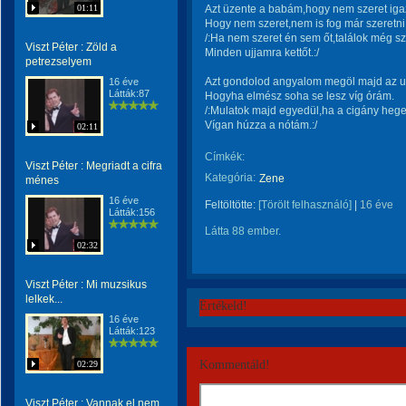
01:11
Azt üzente a babám,hogy nem szeret iga
Hogy nem szeret,nem is fog már szeretni
/:Ha nem szeret én sem őt,találok még sz
Viszt Péter : Zöld a
Minden ujjamra kettőt.:/
petrezselyem
Azt gondolod angyalom megöl majd az 
16 éve
Látták:87
Hogyha elmész soha se lesz víg órám.
/:Mulatok majd egyedül,ha a cigány hege
Vígan húzza a nótám.:/
02:11
Címkék:
Viszt Péter : Megriadt a cifra
Kategória:
Zene
ménes
16 éve
Feltöltötte:
[Törölt felhasználó]
|
16 éve
Látták:156
Látta 88 ember.
02:32
Viszt Péter : Mi muzsikus
lelkek...
Értékeld!
16 éve
Látták:123
Kommentáld!
02:29
Viszt Péter : Vannak el nem