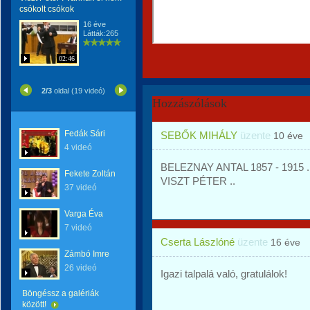
csókolt csókok
16 éve
Látták:265
02:46
2/3
oldal (19 videó)
Hozzászólások
Fedák Sári
SEBŐK MIHÁLY
üzente
10 éve
4 videó
BELEZNAY ANTAL 1857 - 1915 .. 
Fekete Zoltán
VISZT PÉTER ..
37 videó
Varga Éva
7 videó
Cserta Lászlóné
üzente
16 éve
Zámbó Imre
26 videó
Igazi talpalá való, gratulálok!
Böngéssz a galériák
között!