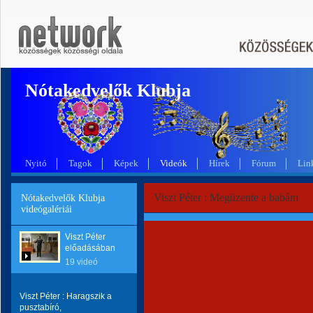
Nótakedvelők Klubja
Nyitó
Tagok
Képek
Videók
Hírek
Fórum
Lin
Viszt Péter : Megüzente a babám
Nótakedvelők Klubja
videógalériái
Viszt Péter
előadásában
19 videó
Viszt Péter : Haragszik a
pusztabíró,