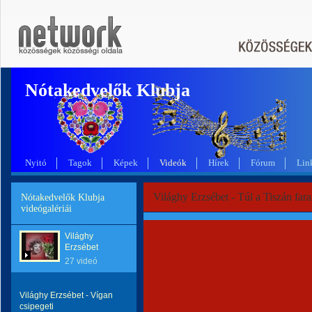
Nótakedvelők Klubja
Nyitó
Tagok
Képek
Videók
Hírek
Fórum
Lin
Világhy Erzsébet - Túl a Tiszán far
Nótakedvelők Klubja
videógalériái
Világhy
Erzsébet
27 videó
Világhy Erzsébet - Vígan
csipegeti