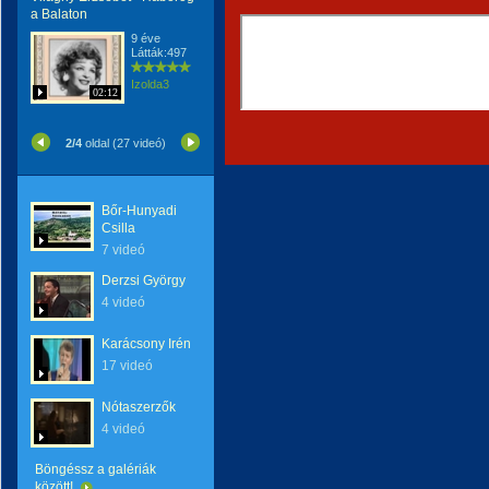
a Balaton
9 éve
Látták:497
Izolda3
02:12
2/4
oldal (27 videó)
Bőr-Hunyadi
Csilla
7 videó
Derzsi György
4 videó
Karácsony Irén
17 videó
Nótaszerzők
4 videó
Böngéssz a galériák
között!