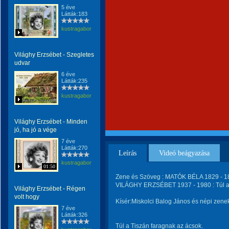
5 éve
Látták:183
kustragabor
Világhy Erzsébet - Szegletes
udvar
6 éve
Látták:235
kustragabor
Világhy Erzsébet - Minden
jó, ha jó a vége
7 éve
Látták:270
Leírás
Videó beágyazása
kustragabor
01:50
Zene és Szöveg : MATÓK BÉLA 1829 - 18
VILÁGHY ERZSÉBET 1937 - 1980 : Túl a 
Világhy Erzsébet - Régen
volt hogy
Kísér:Miskolci Balog János és népi zene
7 éve
Látták:326
Túl a Tiszán faragnak az ácsok.