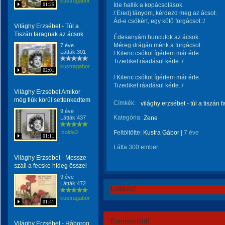
kustragabor
01:25
Ide hallik a kopácsolások.
/:Eredj lányom, kérdezd meg az ácsot.
Ád-e csókért, egy kötő forgácsot.:/
Világhy Erzsébet - Túl a
Tiszán faragnak az ácsok
Édesanyám huncutok az ácsok.
Méreg drágán mérik a forgácsot.
7 éve
Látták:301
/:Kilenc csókot ígértem már érte.
Tizediket ráadásul kérte.:/
kustragabor
02:01
/:Kilenc csókot ígértem már érte.
Tizediket ráadásul kérte.:/
Világhy Erzsébet Amikor
még fiúk körül settenkedtem
Címkék:
világhy erzsébet - túl a tiszán
9 éve
Kategória:
Látták:437
Zene
Izolda3
Feltöltötte:
Kustra Gábor
|
7 éve
01:11
Látta 300 ember.
Világhy Erzsébet - Messze
száll a fecske hideg ősszel
9 éve
Látták:472
Értékeld!
kustragabor
01:41
Kommentáld!
Világhy Erzsébet - Háborog