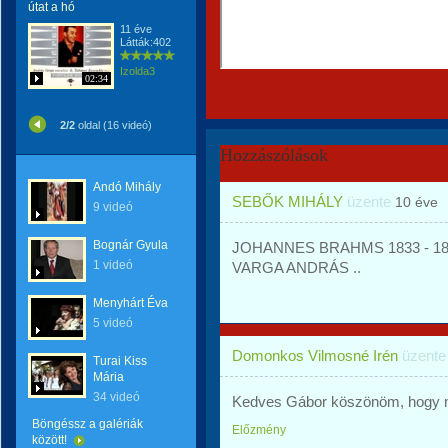
útat a hó
11 éve
Látták:402
Izolda3
02:34
2/2
oldal (16 videó)
Hozzászólások
Andó Mihály
SEBŐK MIHÁLY
üzente
10 éve
9 videó
Bognár Gyula
JOHANNES BRAHMS 1833 - 189
1 videó
VARGA ANDRÁS ..
Menyhárt Éva
5 videó
Domonkos Vilmosné Irén
üzent
Turai Kiss
Mária
34 videó
Kedves Gábor köszönöm, hogy me
Böngéssz a galériák
Előzmény
között!