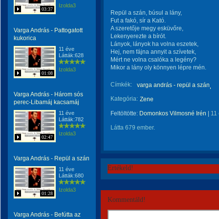
Izolda3
03:37
Repül a szán, búsul a lány,
Fut a fakó, sír a Kató.
A szeretője megy esküvőre,
Varga András - Pattogatott
Lekenyerezte a bírót.
kukorica
Lányok, lányok ha volna eszetek,
11 éve
Hej, nem fájna annyit a szívetek,
Látták:628
Mért ne volna csalóka a legény?
Mikor a lány oly könnyen lépre mén.
Izolda3
01:08
Címkék:
varga andrás - repül a szán
Varga András - Három sós
Kategória:
Zene
perec-Libamáj kacsamáj
11 éve
Feltöltötte:
Domonkos Vilmosné Irén
|
11
Látták:782
Látta 679 ember.
Izolda3
02:47
Varga András - Repül a szán
Értékeld!
11 éve
Látták:680
Izolda3
01:28
Kommentáld!
Varga András - Befútta az