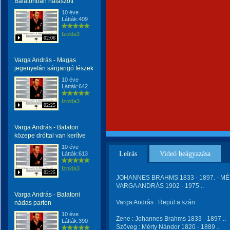
Balatonban halászott
10 éve
Látták:409
Izolda3
02:06
Varga András - Magas
jegenyefán sárgarigó fészek
10 éve
Látták:642
Izolda3
02:25
Varga András - Balaton
közepe dróttal van kerítve
10 éve
Leírás
Videó beágyazása
Látták:613
Izolda3
02:25
JOHANNES BRAHMS 1833 - 1897. - MÉ
VARGA ANDRÁS 1902 - 1975 ..
Varga András - Balatoni
Varga András : Repül a szán
nádas parton
10 éve
Zene : Johannes Brahms 1833 - 1897 ..
Látták:390
Szöveg : Mérty Nándor 1820 - 1889 ..