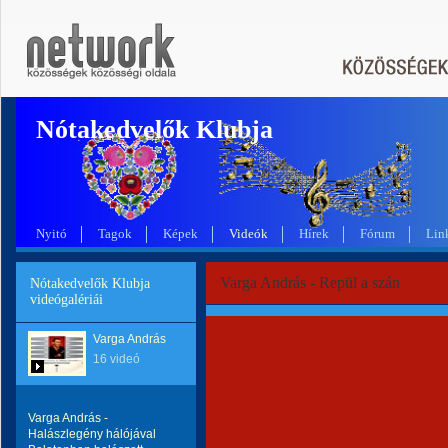
Nótakedvelők Klubja
Nyitó
Tagok
Képek
Videók
Hírek
Fórum
Lin
Varga András - Repül a szán
Nótakedvelők Klubja
videógalériái
Varga András
16 videó
Varga András -
Halászlegény hálójával