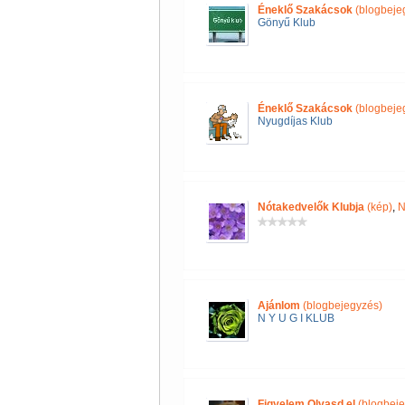
Éneklő Szakácsok
(blogbeje
Gönyű Klub
Éneklő Szakácsok
(blogbeje
Nyugdíjas Klub
Nótakedvelők Klubja
(kép)
,
N
Ajánlom
(blogbejegyzés)
N Y U G I KLUB
Figyelem Olvasd el
(blogbeje