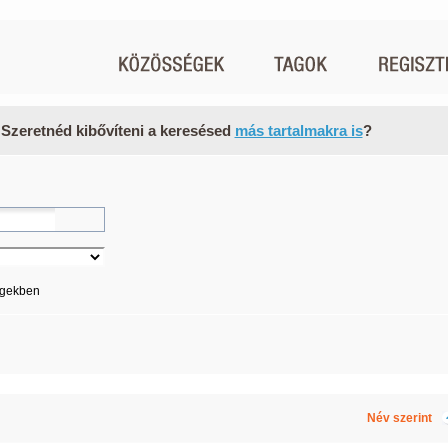
 Szeretnéd kibővíteni a keresésed
más tartalmakra is
?
égekben
Név szerint