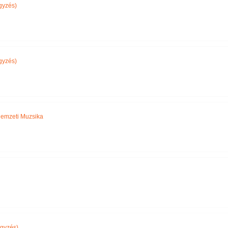
gyzés)
gyzés)
emzeti Muzsika
gyzés)