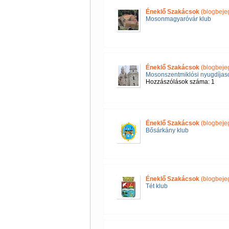
Éneklő Szakácsok
(blogbeje
Mosonmagyaróvár klub
Éneklő Szakácsok
(blogbeje
Mosonszentmiklósi nyugdíjas
Hozzászólások száma: 1
Éneklő Szakácsok
(blogbeje
Bősárkány klub
Éneklő Szakácsok
(blogbeje
Tét klub