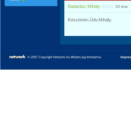
Badarász Mihály
üzente
10 éve
Köszönöm.Üdv.Mihály.
© 2007 Copyright Network.hu Minden jog fenntartva.
Impre