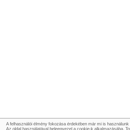
A felhasználói élmény fokozása érdekében már mi is használunk 
Az oldal használatával beleegyezel a cookie-k alkalmazásába. To