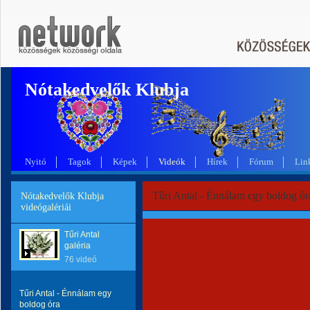
Nótakedvelők Klubja
Nyitó
Tagok
Képek
Videók
Hírek
Fórum
Lin
Tűri Antal - Énnálam egy boldog ór
Nótakedvelők Klubja
videógalériái
Tűri Antal
galéria
76 videó
Tűri Antal - Énnálam egy
boldog óra