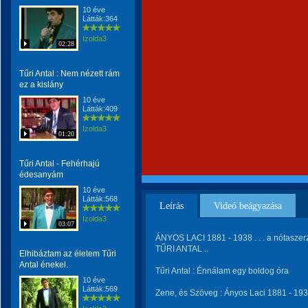
10 éve
Látták:364
Izolda3
02:28
Tűri Antal : Nem nézett rám
ez a kislány
10 éve
Látták:409
Izolda3
01:20
Tűri Antal - Fehérhajú
édesanyám
10 éve
Látták:568
Leírás
Videó beágyazása
Izolda3
03:07
ÁNYOS LACI 1881 - 1938 . . . a nótaszerz
TŰRI ANTAL ..
Elhibáztam az életem Tűri
Antal énekel.
Tűri Antal : Énnálam egy boldog óra
10 éve
Látták:569
Zene, és Szöveg : Ányos Laci 1881 - 1938