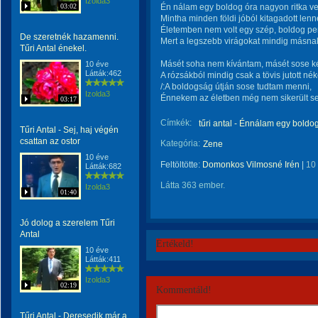
Izolda3
03:02
Én nálam egy boldog óra nagyon ritka v
Mintha minden földi jóból kitagadott lenn
Életemben nem volt egy szép, boldog pe
De szeretnék hazamenni.
Mert a legszebb virágokat mindig másna
Tűri Antal énekel.
Másét soha nem kívántam, másét sose k
10 éve
Látták:462
A rózsákból mindig csak a tövis jutott né
/:A boldogság útján sose tudtam menni,
Izolda3
Énnekem az életben még nem sikerült se
03:17
Címkék:
tűri antal - Énnálam egy boldo
Tűri Antal - Sej, haj végén
csattan az ostor
Kategória:
Zene
10 éve
Feltöltötte:
Domonkos Vilmosné Irén
|
10
Látták:682
Látta 363 ember.
Izolda3
01:40
Jó dolog a szerelem Tűri
Antal
Értékeld!
10 éve
Látták:411
Izolda3
02:19
Kommentáld!
Tűri Antal - Deresedik már a