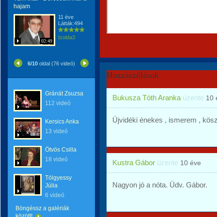
hajam
11 éve
Látták:494
Izolda3
02:49
6/10
oldal (76 videó)
Hozzászólások
Gránát Zsuzsa
Bukusza Tóth Aranka
üzente
10 
112 videó
Újvidéki énekes , ismerem , kö
Kersics Anka
13 videó
Ötvös Csilla
18 videó
Kustra Gábor
üzente
10 éve
Tölgyessy
Nagyon jó a nóta. Üdv. Gábor.
Júlia
6 videó
Böngéssz a galériák
között!