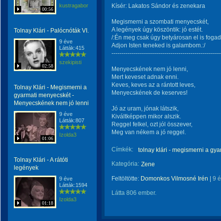
kustragabor
Kísér: Lakatos Sándor és zenekara
00:56
Megismerni a szombati menyecskét,
A legények úgy köszöntik: jó estét.
Tolnay Klári - Palócnóták VI.
/:Én meg csak úgy betyárosan el is foga
9 éve
Adjon Isten teneked is galambom.:/
Látták:415
-------------------------------------------------------
szekipisti
02:58
Menyecskének nem jó lenni,
Mert keveset adnak enni.
Keves, keves az a rántott leves,
Tolnay Klári - Megismerni a
Menyecskének de keserves!
gyarmati menyecskét -
Menyecskének nem jó lenni
Jó az uram, jónak látszik,
9 éve
Kiváltképpen mikor alszik.
Látták:807
Reggel felkel, ozt jól összever,
Meg van nékem a jó reggel.​
Izolda3
01:06
Címkék:
tolnay klári - megismerni a g
Tolnay Klári - A rátóti
Kategória:
Zene
legények
Feltöltötte:
Domonkos Vilmosné Irén
|
9 
9 éve
Látták:1594
Látta 806 ember.
Izolda3
01:18