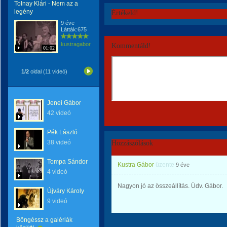
Tolnay Klári - Nem az a
legény
Értékeld!
9 éve
Látták:675
kustragabor
Kommentáld!
01:02
1/2
oldal (11 videó)
Jenei Gábor
42 videó
Pék László
38 videó
Hozzászólások
Tompa Sándor
Kustra Gábor
üzente
9 éve
4 videó
Nagyon jó az összeállítás. Üdv. Gábor.
Újváry Károly
9 videó
Böngéssz a galériák