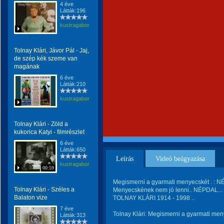
4 éve
Látták:196
kustragabor
Tolnay Klári, Jávor Pál - Jaj,
de szép kék szeme van
magának
6 éve
Látták:210
kustragabor
Tolnay Klári - Zöld a
kukorica Katyi - filmrészlet
6 éve
Látták:650
Leírás
Videó beágyazása
kustragabor
00:59
Megismerni a gyarmati menyecskét . : N
Tolnay Klári - Széles a
Menyecskének nem jó lenni.. NÉPDAL...
Balaton vize
TOLNAY KLÁRI 1914 - 1998 ..
7 éve
Tolnay Klári: Megismerni a gyarmati me
Látták:313