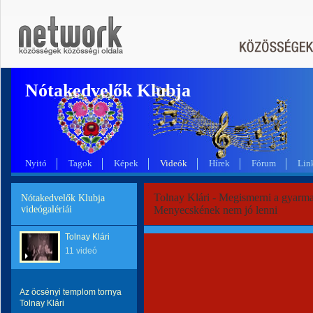
Nótakedvelők Klubja
Nyitó
Tagok
Képek
Videók
Hírek
Fórum
Lin
Tolnay Klári - Megismerni a gyarma
Nótakedvelők Klubja
videógalériái
Menyecskének nem jó lenni
Tolnay Klári
11 videó
Az öcsényi templom tornya
Tolnay Klári