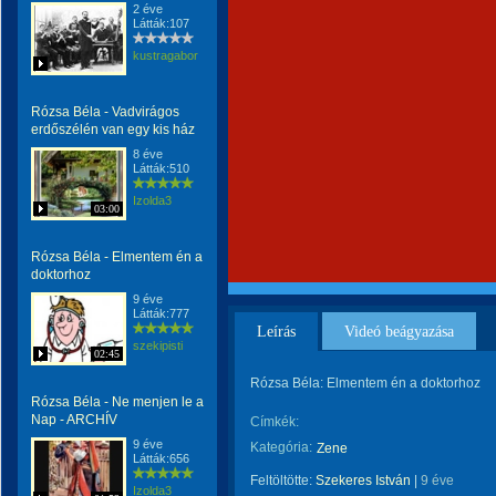
2 éve
Látták:107
kustragabor
Rózsa Béla - Vadvirágos
erdőszélén van egy kis ház
8 éve
Látták:510
Izolda3
03:00
Rózsa Béla - Elmentem én a
doktorhoz
9 éve
Látták:777
Leírás
Videó beágyazása
szekipisti
02:45
Rózsa Béla: Elmentem én a doktorhoz
Rózsa Béla - Ne menjen le a
Nap - ARCHÍV
Címkék:
9 éve
Kategória:
Zene
Látták:656
Feltöltötte:
Szekeres István
|
9 éve
Izolda3