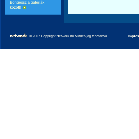
Böngéssz a galériák
között!
© 2007 Copyright Network.hu Minden jog fenntartva.
Impre