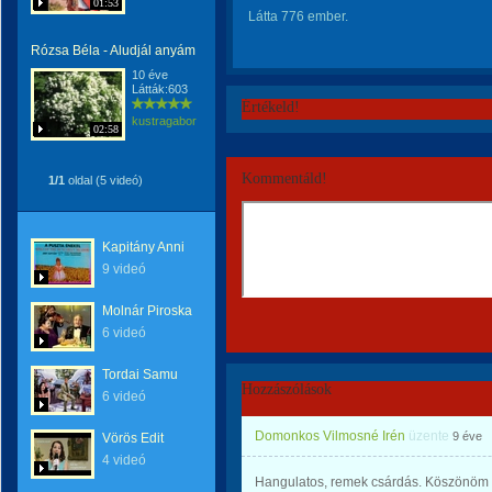
01:53
Látta 776 ember.
Rózsa Béla - Aludjál anyám
10 éve
Látták:603
Értékeld!
kustragabor
02:58
Kommentáld!
1/1
oldal (5 videó)
Kapitány Anni
9 videó
Molnár Piroska
6 videó
Tordai Samu
Hozzászólások
6 videó
Domonkos Vilmosné Irén
üzente
9 éve
Vörös Edit
4 videó
Hangulatos, remek csárdás. Köszönöm k