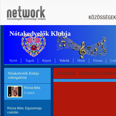
Nótakedvelők Klubja
Nyitó
Tagok
Képek
Videók
Hírek
Fórum
Lin
Rózsa Béla - Elmentem én a doktor
Nótakedvelők Klubja
videógalériái
Rózsa Béla
5 videó
Rózsa Béla: Egyszeregy
csárdás