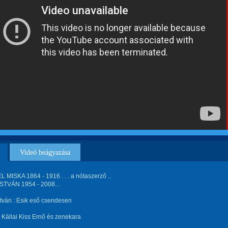
Videó beágyazása
MISKA 1864 - 1916 . . . a nótaszerző ..
ISTVÁN 1954 - 2008...
stván : Esik eső csendesen
fj. Kállai Kiss Ernő és zenekara