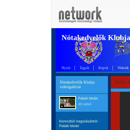
Nótakedvelők Klubj
Nyitó
Tagok
Képek
Videók
Pataki I
Nótakedvelők Klubja
videógalériái
Pataki István
40 videó
Keresztúri nagyvásárból -
Pataki István