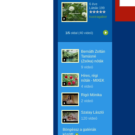
6 éve
Látták:199
kustragabor
1/5
oldal (40 videó)
Bernáth Zoltán
Tamásné
(Zsóka) nóták
9 videó
Híres, régi
nóták - MIXEK
4 videó
Rigó Mónika
2 videó
Szalay László
120 videó
Böngéssz a galériák
között!