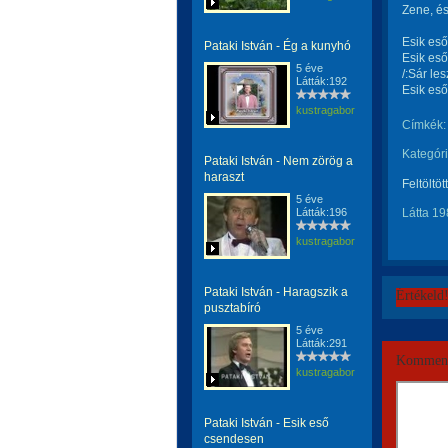
Zene, és
Esik eső
Pataki István - Ég a kunyhó
Esik eső
5 éve
/:Sár le
Látták:192
Esik eső
kustragabor
Címkék:
Kategóri
Pataki István - Nem zörög a
haraszt
Feltöltöt
5 éve
Látták:196
Látta 19
kustragabor
Pataki István - Haragszik a
Értékeld
pusztabíró
5 éve
Látták:291
Komment
kustragabor
Pataki István - Esik eső
csendesen