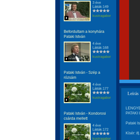
3 éve
Látták:149
kustragabor
Befordultam a konyhára
Pataki István
4 éve
Látták:168
kustragabor
Pataki István - Szép a
rózsám
4 éve
Látták:177
Leírás
kustragabor
LENGYEL 
PATAKI 
Pataki István - Kondorosi
csárda mellett
Pataki I
4 éve
Látták:172
Kísér: i
kustragabor