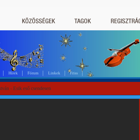
a
Hírek
Fórum
Linkek
Friss
stván - Esik eső csendesen