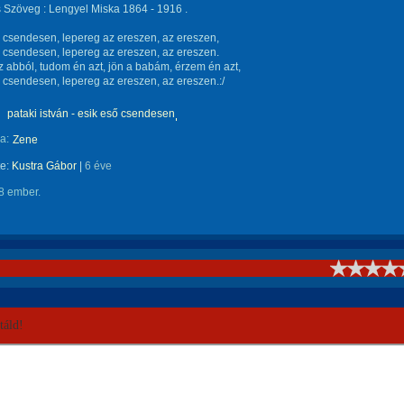
 Szöveg : Lengyel Miska 1864 - 1916 .
 csendesen, lepereg az ereszen, az ereszen,
 csendesen, lepereg az ereszen, az ereszen.
sz abból, tudom én azt, jön a babám, érzem én azt,
 csendesen, lepereg az ereszen, az ereszen.:/
pataki istván - esik eső csendesen
a:
Zene
te:
Kustra Gábor
|
6 éve
8 ember.
!
áld!