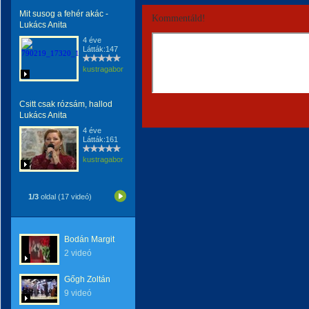
Mit susog a fehér akác -
Kommentáld!
Lukács Anita
4 éve
Látták:147
kustragabor
Csitt csak rózsám, hallod
Lukács Anita
4 éve
Látták:161
kustragabor
1/3
oldal (17 videó)
Bodán Margit
2 videó
Gőgh Zoltán
9 videó