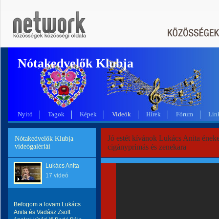
Nótakedvelők Klubja
Nyitó
Tagok
Képek
Videók
Hírek
Fórum
Lin
Jó estét kívánok Lukács Anita énekel
Nótakedvelők Klubja
videógalériái
cigányprímás és zenekara
Lukács Anita
17 videó
Befogom a lovam Lukács
Anita és Vadász Zsolt