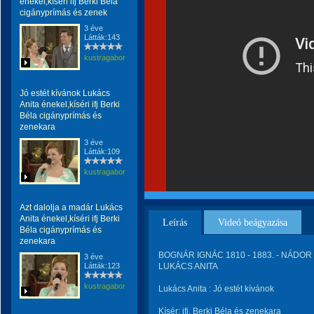
énekel,kíséri ifj Berki Béla
cigányprímás és zenek
3 éve
Látták:143
kustragabor
Jó estét kívánok Lukács
Anita énekel,kíséri ifj Berki
Béla cigányprímás és
zenekara
3 éve
Látták:109
kustragabor
Azt dalolja a madár Lukács
Anita énekel,kíséri ifj Berki
Leírás
Videó beágyazása
Béla cigányprímás és
zenekara
BOGNÁR IGNÁC 1810 - 1883. - NÁDOR J
3 éve
Látták:123
LUKÁCS ANITA
kustragabor
Lukács Anita : Jó estét kívánok
Kísér: ifj. Berki Béla és zenekara