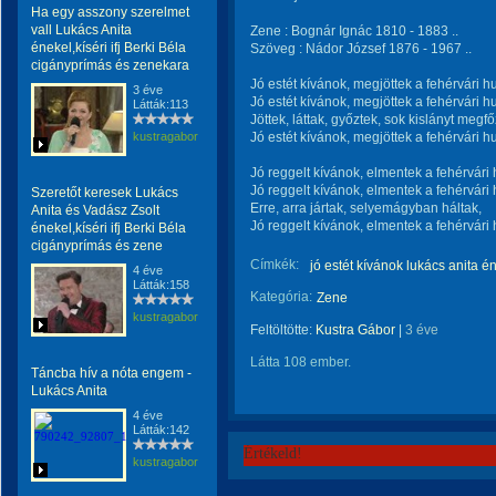
Ha egy asszony szerelmet
vall Lukács Anita
Zene : Bognár Ignác 1810 - 1883 ..
énekel,kíséri ifj Berki Béla
Szöveg : Nádor József 1876 - 1967 ..
cigányprímás és zenekara
Jó estét kívánok, megjöttek a fehérvári h
3 éve
Jó estét kívánok, megjöttek a fehérvári h
Látták:113
Jöttek, láttak, győztek, sok kislányt megfő
kustragabor
Jó estét kívánok, megjöttek a fehérvári h
Jó reggelt kívánok, elmentek a fehérvári
Jó reggelt kívánok, elmentek a fehérvári
Szeretőt keresek Lukács
Erre, arra jártak, selyemágyban háltak,
Anita és Vadász Zsolt
Jó reggelt kívánok, elmentek a fehérvári
énekel,kíséri ifj Berki Béla
cigányprímás és zene
Címkék:
jó estét kívánok lukács anita é
4 éve
Látták:158
Kategória:
Zene
kustragabor
Feltöltötte:
Kustra Gábor
|
3 éve
Látta 108 ember.
Táncba hív a nóta engem -
Lukács Anita
4 éve
Látták:142
Értékeld!
kustragabor