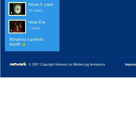
Rózsa S. Lajos
25 videó
Varga Éva
7 videó
Böngéssz a galériák
között!
© 2007 Copyright Network.hu Minden jog fenntartva.
Impre