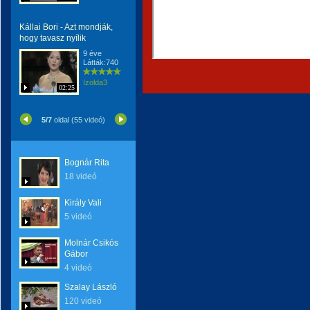
Kállai Bori - Azt mondják,
hogy tavasz nyílik
9 éve
Látták:740
Izolda3
02:25
5/7
oldal (55 videó)
Bognár Rita
18 videó
Király Vali
5 videó
Molnár Csikós
Gábor
4 videó
Szalay László
120 videó