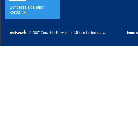
Böngéssz a galériák
között!
© 2007 Copyright Network.hu Minden jog fenntartva.
Impre