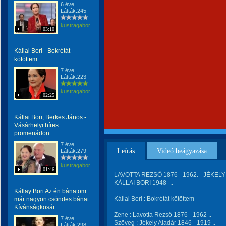
6 éve
Látták:245
kustragabor
03:10
Kállai Bori - Bokrétát
kötöttem
7 éve
Látták:223
kustragabor
02:25
Kállai Bori, Berkes János -
Vásárhelyi híres
promenádon
7 éve
Leírás
Videó beágyazása
Látták:279
kustragabor
01:46
LAVOTTA REZSŐ 1876 - 1962. - JÉKELY 
KÁLLAI BORI 1948- ..
Kállay Bori Az én bánatom
Kállai Bori : Bokrétát kötöttem
már nagyon csöndes bánat
Kívánságkosár
Zene : Lavotta Rezső 1876 - 1962 ..
7 éve
Szöveg : Jékely Aladár 1846 - 1919 ..
Látták:298