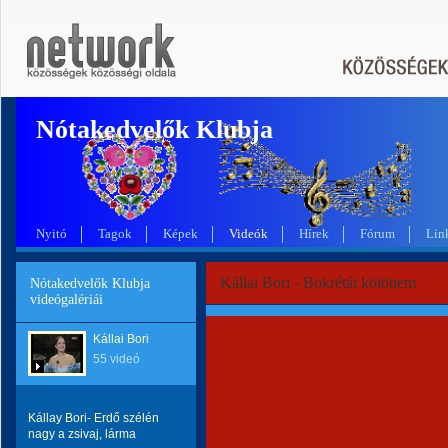
Nótakedvelők Klubja
Nyitó
Tagok
Képek
Videók
Hírek
Fórum
Lin
Kállai Bori - Bokrétát kötöttem
Nótakedvelők Klubja
videógalériái
Kállai Bori
55 videó
Kállay Bori- Erdő szélén
nagy a zsivaj, lárma