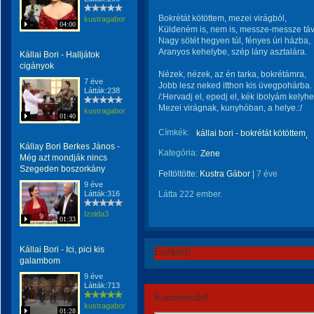
Bokrétát kötöttem, mezei virágból,
kustragabor
04:00
Küldeném is, nem is, messze-messze táv
Nagy sötét hegyen túl, fényes úri házba,
Aranyos kehelybe, szép lány asztalára.
Kállai Bori - Halljátok
cigányok
Nézek, nézek, az én tarka, bokrétámra,
7 éve
Jobb lesz neked itthon kis üvegpohárba.
Látták:238
/:Hervadj el, epedj el, kék ibolyám kelyhe
Mezei virágnak, kunyhóban, a helye.:/
kustragabor
01:40
Címkék:
kállai bori - bokrétát kötöttem
Kállay Bori Berkes János -
Kategória:
Zene
Még azt mondják nincs
Szegeden boszorkány
Feltöltötte:
Kustra Gábor
|
7 éve
9 éve
Látták:316
Látta 222 ember.
Izolda3
01:33
Kállai Bori - Ici, pici kis
Értékeld!
galambom
9 éve
Látták:713
Kommentáld!
kustragabor
01:28