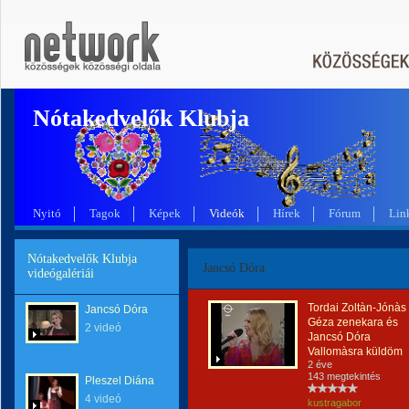
Nótakedvelők Klubja
Nyitó
Tagok
Képek
Videók
Hírek
Fórum
Lin
Nótakedvelők Klubja
Jancsó Dóra
videógalériái
Tordai Zoltàn-Jónàs
Jancsó Dóra
Géza zenekara és
2 videó
Jancsó Dóra
Vallomàsra küldöm
2 éve
143 megtekintés
Pleszel Diána
4 videó
kustragabor