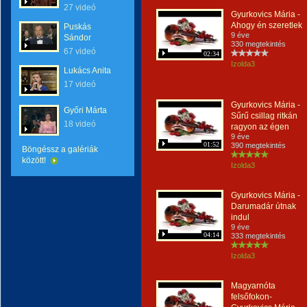
27 videó
Gyurkovics Mária -
Ahogy én szeretlek
Puskás
9 éve
Sándor
330 megtekintés
67 videó
02:34
Izolda3
Lukács Anita
17 videó
Gyurkovics Mária -
Győri Márta
Sűrű csillag ritkán
18 videó
ragyon az égen
9 éve
01:52
390 megtekintés
Böngéssz a galériák
között!
Izolda3
Gyurkovics Mária -
Darumadár útnak
indul
9 éve
04:14
333 megtekintés
Izolda3
Magyarnóta
felsőfokon-