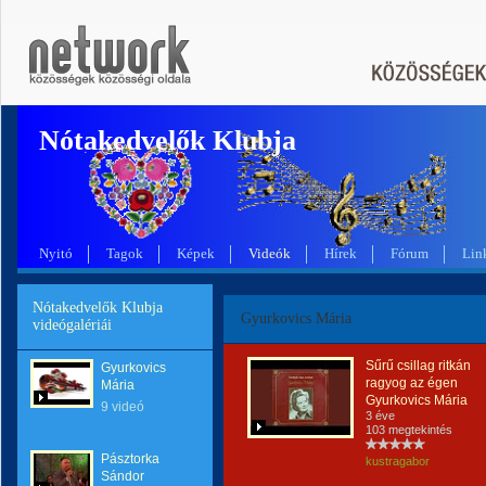
Nótakedvelők Klubja
Nyitó
Tagok
Képek
Videók
Hírek
Fórum
Lin
Nótakedvelők Klubja
Gyurkovics Mária
videógalériái
Sűrű csillag ritkán
Gyurkovics
ragyog az égen
Mária
Gyurkovics Mária
9 videó
3 éve
103 megtekintés
Pásztorka
kustragabor
Sándor