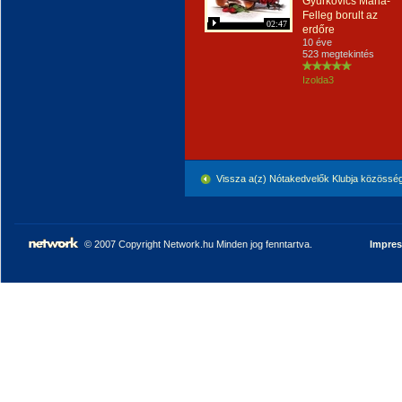
Gyurkovics Mária-
Felleg borult az
02:47
erdőre
10 éve
523 megtekintés
Izolda3
Vissza a(z) Nótakedvelők Klubja közössé
© 2007 Copyright Network.hu Minden jog fenntartva.
Impre