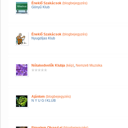
Éneklő Szakácsok
(blogbejegyzés)
Gönyű Klub
Éneklő Szakácsok
(blogbejegyzés)
Nyugdíjas Klub
Nótakedvelők Klubja
(kép)
,
Nemzeti Muzsika
Ajánlom
(blogbejegyzés)
N Y U G I KLUB
Figyelem Olvasd el
(blogbejegyzés)