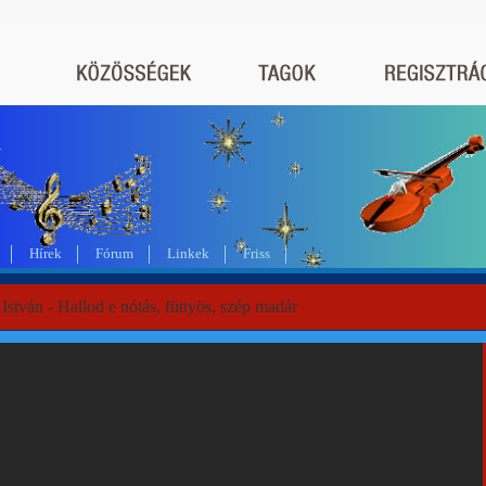
a
Hírek
Fórum
Linkek
Friss
István - Hallod e nótás, füttyös, szép madár