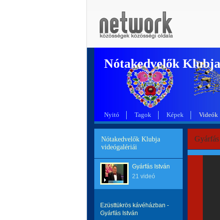
Nótakedvelők Klubj
Nyitó
Tagok
Képek
Videók
Gyárfás 
Nótakedvelők Klubja
videógalériái
Gyárfás István
21 videó
Ezüsttükrös kávéházban -
Gyárfás István