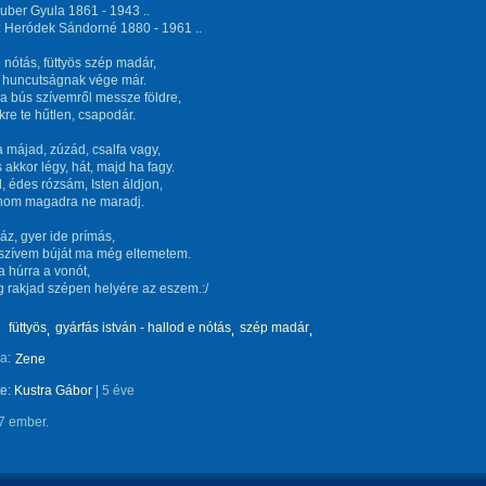
uber Gyula 1861 - 1943 ..
: Heródek Sándorné 1880 - 1961 ..
 nótás, füttyös szép madár,
 huncutságnak vége már.
l a bús szívemről messze földre,
re te hűtlen, csapodár.
 májad, zúzád, csalfa vagy,
 akkor légy, hát, majd ha fagy.
, édes rózsám, Isten áldjon,
ánom magadra ne maradj.
z, gyer ide prímás,
 szívem búját ma még eltemetem.
a húrra a vonót,
 rakjad szépen helyére az eszem.:/
füttyös
gyárfás istván - hallod e nótás
szép madár
a:
Zene
te:
Kustra Gábor
|
5 éve
7 ember.