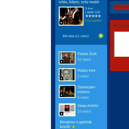
nótás, füttyös, szép madár
Értékeld
5 éve
Látták:228
kustragabor
Komment
1/3
oldal (21 videó)
Farkas Zsolt
52 videó
Ráday Imre
2 videó
Szilveszteri
notaszo
8 videó
Varga András
16 videó
Böngéssz a galériák
között!