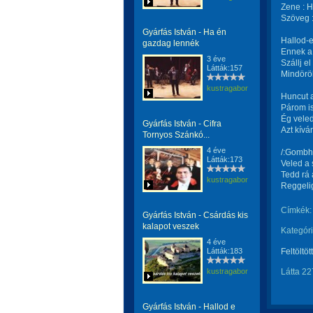
Zene : H
Szöveg 
Gyárfás István - Ha én
Hallod-e
gazdag lennék
Ennek a
3 éve
Szállj e
Látták:157
Mindörök
kustragabor
Huncut a
Párom is
Ég veled
Gyárfás István - Cifra
Azt kív
Tornyos Szánkó...
4 éve
/:Gombhá
Látták:173
Veled a
Tedd rá 
kustragabor
Reggelig
Címkék:
Gyárfás István - Csárdás kis
kalapot veszek
Kategóri
4 éve
Látták:183
Feltöltöt
kustragabor
Látta 22
Gyárfás István - Hallod e