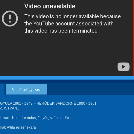
Videó beágyazása
YULA 1861 - 1943. - HERÓDEK SÁNDORNÉ 1880 - 1961 ..
S ISTVÁN..
István : Hallod-e nótás, füttyös, szép madár
akab Attila és zenekara