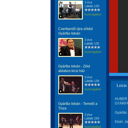
3 éve
Látták:130
kustragabor
Cserfaerdő újra zöldül
Gyárfás István
3 éve
Látták:135
kustragabor
Gyárfás István - Zöld
ablakos kicsi ház
3 éve
Látták:139
Leírás
kustragabor
HUBER G
GYÁRFÁ
Gyárfás István - Temető a
Tisza
Gyárfás 
3 éve
Látták:159
Kísér: J
kustragabor