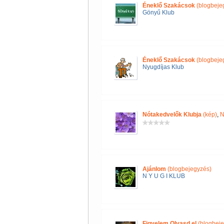
Éneklő Szakácsok
(blogbeje
Gönyű Klub
Éneklő Szakácsok
(blogbeje
Nyugdíjas Klub
Nótakedvelők Klubja
(kép)
,
N
Ajánlom
(blogbejegyzés)
N Y U G I KLUB
Figyelem Olvasd el
(blogbeje