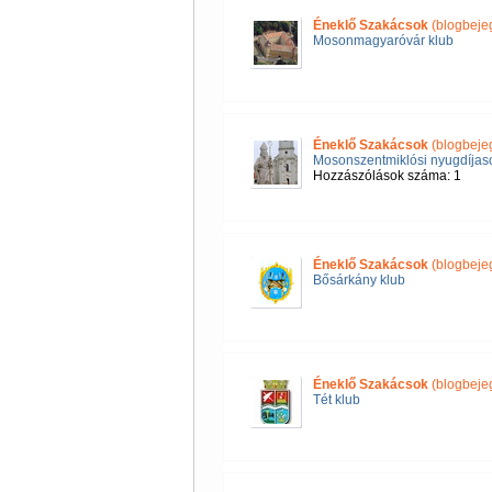
Éneklő Szakácsok
(blogbeje
Mosonmagyaróvár klub
Éneklő Szakácsok
(blogbeje
Mosonszentmiklósi nyugdíjas
Hozzászólások száma: 1
Éneklő Szakácsok
(blogbeje
Bősárkány klub
Éneklő Szakácsok
(blogbeje
Tét klub