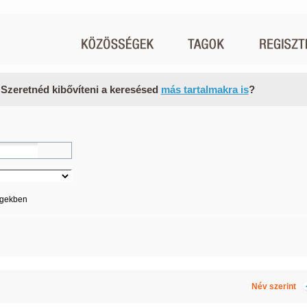
 Szeretnéd kibővíteni a keresésed
más tartalmakra is
?
égekben
Név szerint