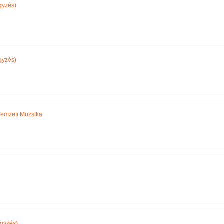
gyzés)
gyzés)
emzeti Muzsika
gyzés)