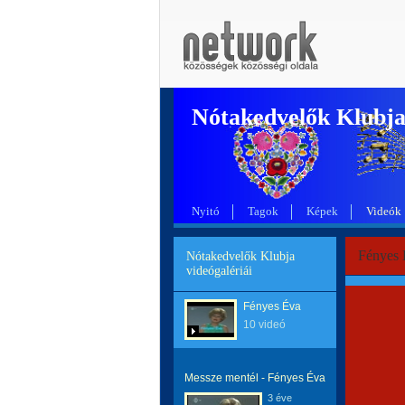
Nótakedvelők Klubj
Nyitó
Tagok
Képek
Videók
Fényes 
Nótakedvelők Klubja
videógalériái
Fényes Éva
10 videó
Messze mentél - Fényes Éva
3 éve