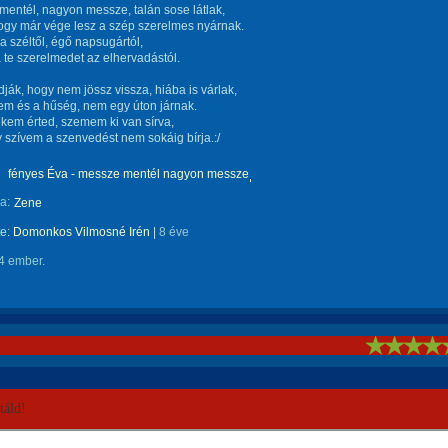
entél, nagyon messze, talán sose látlak,
ogy már vége lesz a szép szerelmes nyárnak.
 a széltől, égő napsugártól,
 te szerelmedet az elhervadástól.
ják, hogy nem jössz vissza, hiába is várlak,
em és a hűség, nem egy úton járnak.
elkem érted, szemem ki van sírva,
szívem a szenvedést nem sokáig bírja.:/
fényes Éva - messze mentél nagyon messze
a:
Zene
te:
Domonkos Vilmosné Irén
|
8 éve
4 ember.
!
áld!