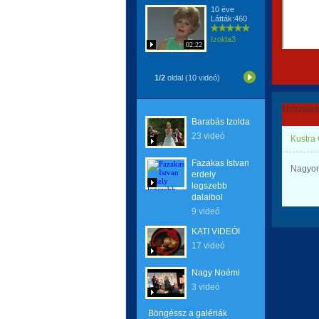
10 éve
Látták:460
Izolda3
02:22
1/2
oldal (10 videó)
Hozzászó
Barabás Izolda
23 videó
Kustra
Fazakas Istvan
Nagyon 
erdely
legszebb
dalaibol
9 videó
KATI VIDEÓI
17 videó
Nagy Noémi
3 videó
Böngéssz a galériák