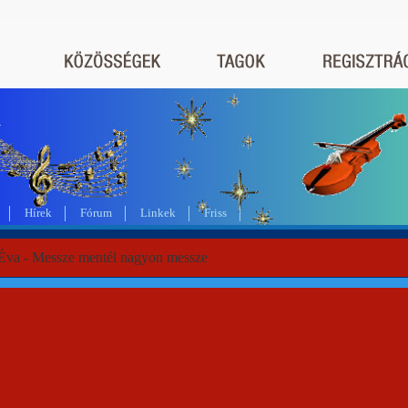
a
Hírek
Fórum
Linkek
Friss
Éva - Messze mentél nagyon messze