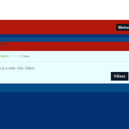
lások
 Gábor
üzente
8 éve
jó a nóta. Üdv. Gábor.
Válasz