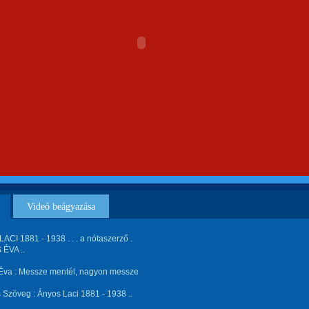
Videó beágyazása
CI 1881 - 1938 . . . a nótaszerző .
ÉVA ..
Éva : Messze mentél, nagyon messze
 Szöveg : Ányos Laci 1881 - 1938 ..