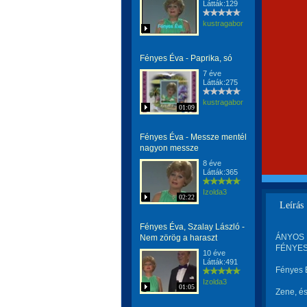
Látták:129
kustragabor
Fényes Éva - Paprika, só
7 éve
Látták:275
kustragabor
01:09
Fényes Éva - Messze mentél
nagyon messze
8 éve
Látták:365
Izolda3
02:22
Leírás
Fényes Éva, Szalay László -
ÁNYOS LA
Nem zörög a haraszt
FÉNYES 
10 éve
Látták:491
Fényes 
Izolda3
01:05
Zene, és