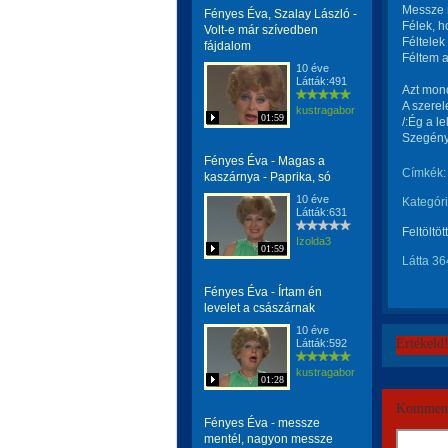
Messze m
Fényes Éva, Szalay László -
Félek, h
Volt-e már szívedben
Féltelek
fájdalom
Féltem a
10 éve
Látták:491
Azt mond
A szerel
kustragabor
01:59
/:Ég a l
Szegény 
Fényes Éva - Magas a
Címkék:
kaszárnya - Paprika, só
10 éve
Kategóri
Látták:631
Feltöltöt
Izolda3
01:59
Látta 36
Fényes Éva - Írtam én
levelet a császárnak
10 éve
Értékeld
Látták:592
kustragabor
01:28
Komment
Fényes Éva - messze
mentél, nagyon messze