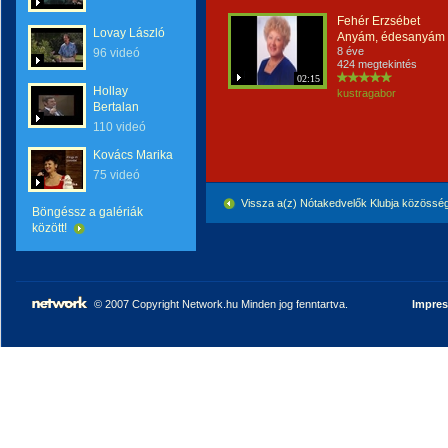
Fehér Erzsébet
Lovay László
Anyám, édesanyám
8 éve
96 videó
424 megtekintés
02:15
Hollay
kustragabor
Bertalan
110 videó
Kovács Marika
75 videó
Vissza a(z) Nótakedvelők Klubja közössé
Böngéssz a galériák
között!
© 2007 Copyright Network.hu Minden jog fenntartva.
Impre