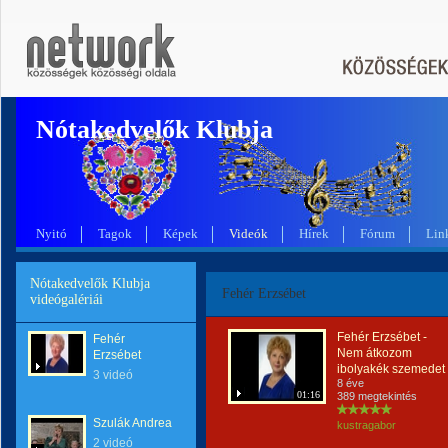
Nótakedvelők Klubja
Nyitó
Tagok
Képek
Videók
Hírek
Fórum
Lin
Nótakedvelők Klubja
Fehér Erzsébet
videógalériái
Fehér Erzsébet -
Fehér
Nem átkozom
Erzsébet
ibolyakék szemedet
3 videó
8 éve
01:16
389 megtekintés
Szulák Andrea
kustragabor
2 videó