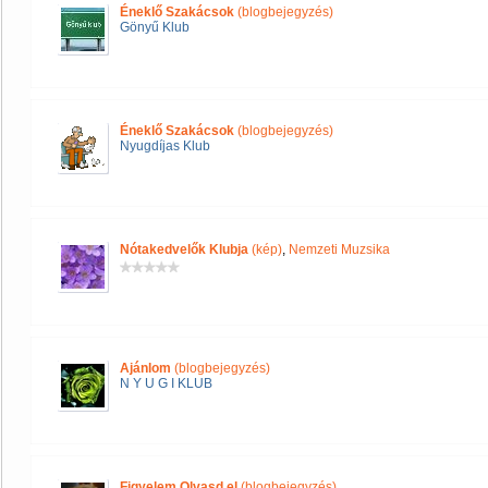
Éneklő Szakácsok
(blogbejegyzés)
Gönyű Klub
Éneklő Szakácsok
(blogbejegyzés)
Nyugdíjas Klub
Nótakedvelők Klubja
(kép)
,
Nemzeti Muzsika
Ajánlom
(blogbejegyzés)
N Y U G I KLUB
Figyelem Olvasd el
(blogbejegyzés)