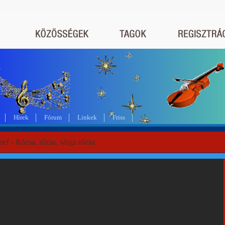
a
Hírek
Fórum
Linkek
Friss
sef - Rózsa, rózsa, sárga rózsa