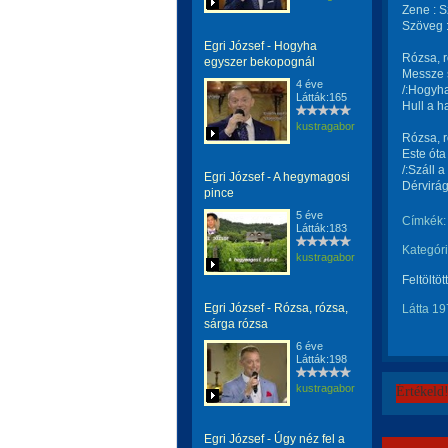
Zene : S
Szöveg 
Egri József - Hogyha
Rózsa, r
egyszer bekopognál
Messze s
4 éve
/:Hogyha
Látták:165
Hull a h
kustragabor
Rózsa, r
Este óta
/:Száll 
Egri József - A hegymagosi
Dérvirág
pince
5 éve
Címkék:
Látták:183
Kategóri
kustragabor
Feltöltöt
Egri József - Rózsa, rózsa,
Látta 19
sárga rózsa
6 éve
Látták:198
kustragabor
Értékeld
Egri József - Úgy néz fel a