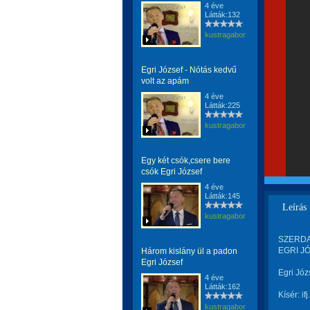
4 éve
Látták:132
kustragabor
Egri József - Nótás kedvű
volt az apám
4 éve
Látták:225
kustragabor
Egy két csók,csere bere
csók Egri József
4 éve
Látták:145
Leírás
kustragabor
SZERDA
EGRI JÓ
Három kislány ül a padon
Egri József
Egri Józ
4 éve
Látták:162
Kísér: i
kustragabor