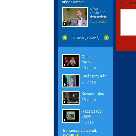
bűnös ember
Komment
6 éve
Látták:192
kustragabor
3/5
oldal (38 videó)
Demeter
Ágnes
45 videó
Karácsony Irén
17 videó
Kovács Lajos
25 videó
Rácz Szabó
Lajos
4 videó
Böngéssz a galériák
között!