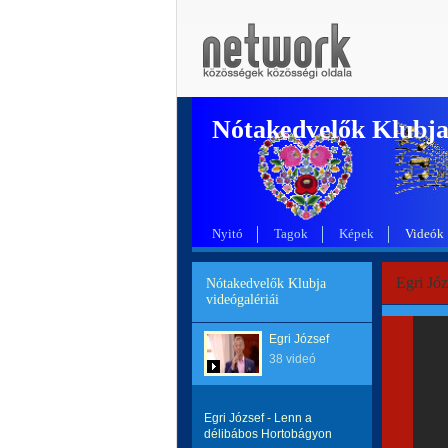
Nótakedvelők Klubj
Nyitó
Tagok
Képek
Videók
Egri Józ
Nótakedvelők Klubja
videógalériái
Egri József
38 videó
Egri József - Lenn a
délibábos Hortobágyon