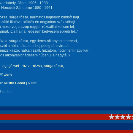
zerdahelyi János 1906 - 1988 ..
: Heródek Sándorné 1880 - 1961 ..
ózsa, sárga rózsa, harmatos hajnalon bimbót hajt.
zálló illatával küldök én angyalom száz sóhajt.
 mosolyog a szép reggel, rózsaillat keltsen fel,
armat, itt a hajnal, édesem kedvesem ébredj fel.:/
ózsa, sárga rózsa, egy deres alkonyon elhervad,
 szól a nóta, húzatom, hej pedig rám virrad.
a muzsikaszó, halkan száll, húzatom, hogy nem nagy kár!
os alkonyatkor édesem hűtlenül elhagytál.:/
egri józsef : rózsa
rózsa
sárga rózsa
a:
Zene
te:
Kustra Gábor
|
6 éve
7 ember.
!