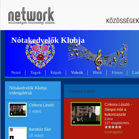
Nótakedvelők Klubja
Nyitó
Tagok
Képek
Videók
Hírek
Fórum
Lin
Nótakedvelők Klubja
Czikora László
videógalériái
Czikora László -
Czikora László
Sárgul már a
2 videó
kukoricaszár
2 éve
127 megtekintés
Barabás Sári
kustragabor
16 videó