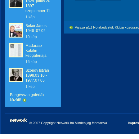
1829. július 20 -
1897.
szeptember 11
1 kép
Bokor János
Vissza a(z) Nótakedvelők Klubja közössé
1948. 07.02
10 kép
Madarász
Katalin
képgalériája
16 kép
Szondy István
1898.03.10 -
1977.07.05
1 kép
Böngéssz a galériák
között!
© 2007 Copyright Network.hu Minden jog fenntartva.
Impre