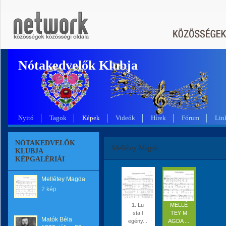
Nótakedvelők Klubja
Nyitó
Tagok
Képek
Videók
Hírek
Fórum
Lin
NÓTAKEDVELŐK
Mellétey Magda
KLUBJA
KÉPGALÉRIÁI
Mellétey Magda
2 kép
1. Lu
MELLÉ
sta l
TEY M
Matók Béla
egény...
AGDA ...