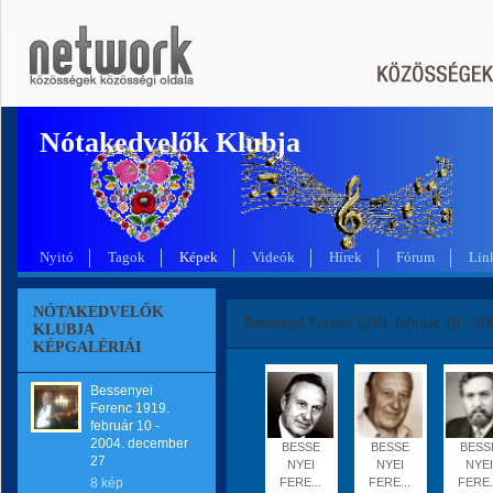
Nótakedvelők Klubja
Nyitó
Tagok
Képek
Videók
Hírek
Fórum
Lin
NÓTAKEDVELŐK
Bessenyei Ferenc 1919. február 10 - 2
KLUBJA
KÉPGALÉRIÁI
Bessenyei
Ferenc 1919.
február 10 -
2004. december
BESSE
BESSE
BESS
27
NYEI
NYEI
NYEI
8 kép
FERE...
FERE...
FERE.