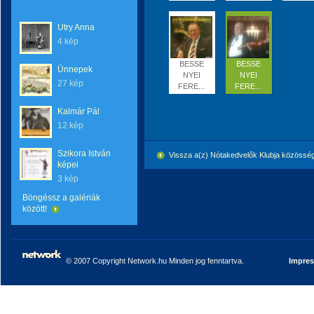
Utry Anna
4 kép
BESSE
BESSE
Ünnepek
NYEI
NYEI
27 kép
FERE...
FERE...
Kalmár Pál
12 kép
Szikora István
Vissza a(z) Nótakedvelők Klubja közössé
képei
3 kép
Böngéssz a galériák
között!
© 2007 Copyright Network.hu Minden jog fenntartva.
Impre