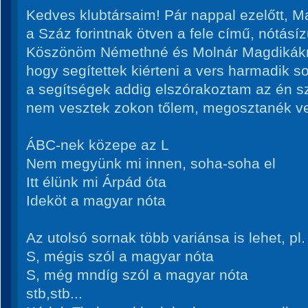
Kedves klubtársaim! Pár nappal ezelőtt, Ma
a Száz forintnak ötven a fele című, nótásí
Köszönöm Némethné és Molnár Magdikákn
hogy segítettek kiérteni a vers harmadik 
a segítségek addig elszórakoztam az én 
nem vesztek zokon tőlem, megosztanék vel
ÁBC-nek közepe az L
Nem megyünk mi innen, soha-soha el
Itt élünk mi Árpád óta
Ideköt a magyar nóta
Az utolsó sornak több variánsa is lehet, pl. 
S, mégis szól a magyar nóta
S, még mndíg szól a magyar nóta
stb,stb...