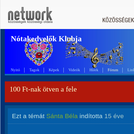
Nótakedvelők Klubja
Nyitó
Tagok
Képek
Videók
Hírek
Fórum
Lin
100 Ft-nak ötven a fele
Ezt a témát
Sánta Béla
indította
15 éve