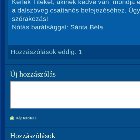
Kérlek Titeket, akinek kedve van, mondja el
a dalszöveg csattanós befejezéséhez. Úgy
szórakozás!
Nótás barátsággal: Sánta Béla
Hozzászólások eddig:
1
Új hozzászólás
Kép feltöltése
Hozzászólások