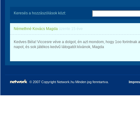
Keresés a hozzászólások közt:
Némethné Kovács Magda
üzente
15 éve
Kedves Béla! Viccesre véve a dolgot, én azt mondom, hogy 1oo forintnak a 
napot, és sok játékos kedvű látogatót kívánok, Magda
© 2007 Copyright Network.hu Minden jog fenntartva.
Impre